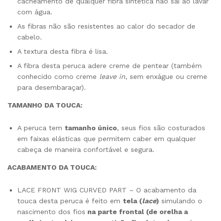
cacheamento de qualquer fibra sintética não sai ao lavar
com água.
As fibras não são resistentes ao calor do secador de
cabelo.
A textura desta fibra é lisa.
A fibra desta peruca adere creme de pentear (também
conhecido como creme
leave in
, sem enxágue ou creme
para desembaraçar).
TAMANHO DA TOUCA:
A peruca tem
tamanho único
, seus fios são costurados
em faixas elásticas que permitem caber em qualquer
cabeça de maneira confortável e segura.
ACABAMENTO DA TOUCA:
LACE FRONT WIG CURVED PART – O acabamento da
touca desta peruca é feito em
tela (
lace
)
simulando o
nascimento dos fios
na parte frontal (de orelha a