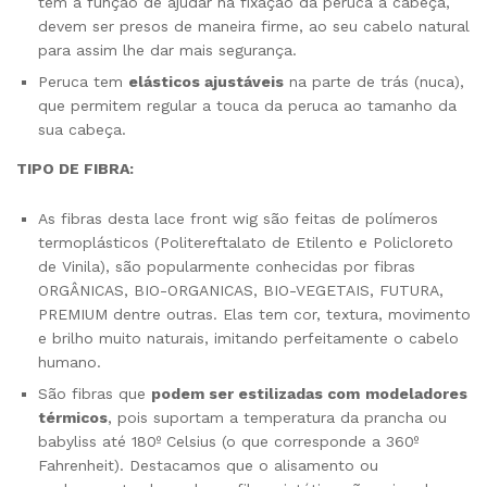
tem a função de ajudar na fixação da peruca à cabeça,
devem ser presos de maneira firme, ao seu cabelo natural
para assim lhe dar mais segurança.
Peruca tem
elásticos ajustáveis
na parte de trás (nuca),
que permitem regular a touca da peruca ao tamanho da
sua cabeça.
TIPO DE FIBRA:
As fibras desta lace front wig são feitas de polímeros
termoplásticos (Politereftalato de Etilento e Policloreto
de Vinila), são popularmente conhecidas por fibras
ORGÂNICAS, BIO-ORGANICAS, BIO-VEGETAIS, FUTURA,
PREMIUM dentre outras. Elas tem cor, textura, movimento
e brilho muito naturais, imitando perfeitamente o cabelo
humano.
São fibras que
podem ser estilizadas com
modeladores
térmicos
, pois suportam a temperatura da prancha ou
babyliss até 180º Celsius (o que corresponde a 360º
Fahrenheit). Destacamos que o alisamento ou