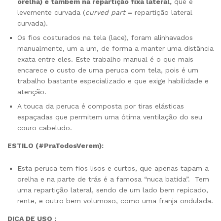
orelha) e também na repartição fixa lateral,
que é
levemente curvada (
curved part
= repartição lateral
curvada).
Os fios costurados na tela (lace), foram alinhavados
manualmente, um a um, de forma a manter uma distância
exata entre eles. Este trabalho manual é o que mais
encarece o custo de uma peruca com tela, pois é um
trabalho bastante especializado e que exige habilidade e
atenção.
A touca da peruca é composta por tiras elásticas
espaçadas que permitem uma ótima ventilação do seu
couro cabeludo.
ESTILO (#PraTodosVerem):
Esta peruca tem fios lisos e curtos, que apenas tapam a
orelha e na parte de trás é a famosa “nuca batida”. Tem
uma repartição lateral, sendo de um lado bem repicado,
rente, e outro bem volumoso, como uma franja ondulada.
DICA DE USO :